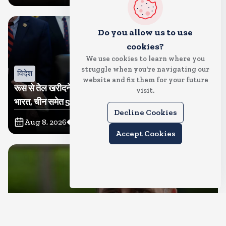
Do you allow us to use
cookies?
We use cookies to learn where you
struggle when you're navigating our
विदेश
website and fix them for your future
रूस से तेल खरीदने वालों पर टैरिफ लगाने का बिल सीनेट से पास,
visit.
भारत, चीन समेत 5 देश होंगे प्रभावित
Decline Cookies
Aug 8, 2026
23
Views
Accept Cookies
देश
राहुल गांधी शनिवार को प्रयागराज में करेंगे छात्रों से संवाद, एक्स