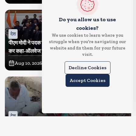
Do you allow us to use
cookies?
देश
We use cookies to learn where you
struggle when you're navigating our
पीएम मोदी ने पदक विजेता खिलाडियों से की मुलाकात, वीडियो शेयर
website and fix them for your future
कर कहा-ऑलवेज चीयर फॉर भारत
visit.
Aug 10, 2026
6
Views
Decline Cookies
Accept Cookies
देश
चोरों से बचाने के लिए 5 लाख रुपए जमीन में गाड दिया, दीमक ने चट
कर दिया