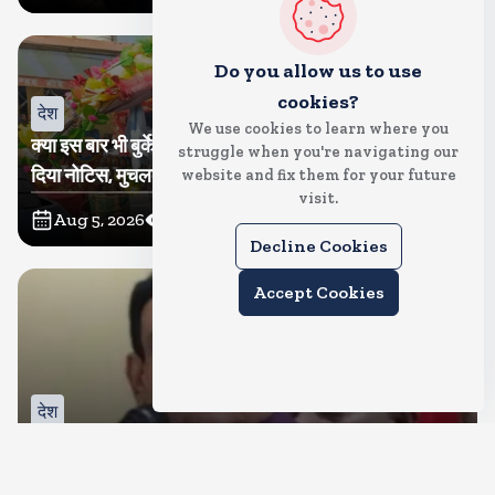
Do you allow us to use
cookies?
देश
We use cookies to learn where you
क्या इस बार भी बुर्के में कांवड ला पाएंगी तमन्ना? प्रशासन ने थमा
struggle when you're navigating our
दिया नोटिस, मुचलके में किया पाबंद
website and fix them for your future
visit.
Aug 5, 2026
12
Views
Decline Cookies
Accept Cookies
देश
बीजेपी करेगी नरोत्तम मिश्रा पर कार्रवाई, जिला और महानगर इकाई
भंग, रिपोर्ट का इंतजार