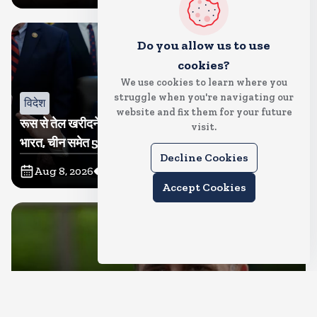
Do you allow us to use
cookies?
We use cookies to learn where you
struggle when you're navigating our
विदेश
website and fix them for your future
रूस से तेल खरीदने वालों पर टैरिफ लगाने का बिल सीनेट से पास,
visit.
भारत, चीन समेत 5 देश होंगे प्रभावित
Decline Cookies
Aug 8, 2026
26
Views
Accept Cookies
देश
राहुल गांधी शनिवार को प्रयागराज में करेंगे छात्रों से संवाद, एक्स