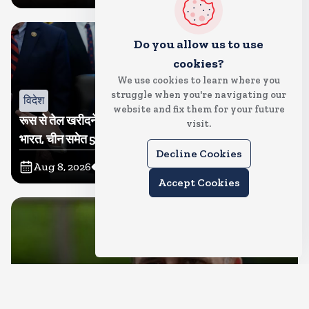
Do you allow us to use
cookies?
We use cookies to learn where you
struggle when you're navigating our
विदेश
website and fix them for your future
रूस से तेल खरीदने वालों पर टैरिफ लगाने का बिल सीनेट से पास,
visit.
भारत, चीन समेत 5 देश होंगे प्रभावित
Decline Cookies
Aug 8, 2026
12
Views
Accept Cookies
देश
राहुल गांधी शनिवार को प्रयागराज में करेंगे छात्रों से संवाद, एक्स