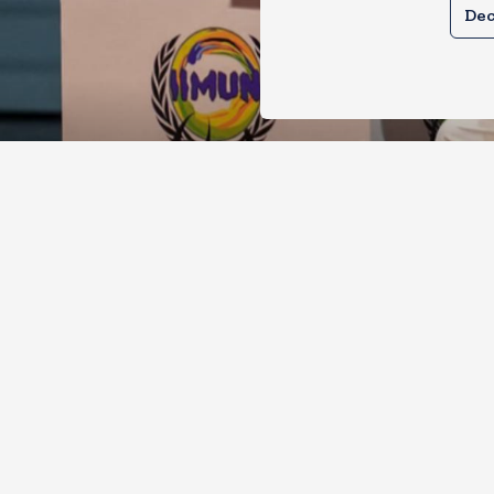
Dec
्रमुख मोहन भागवत बोले, जेन जी से संवाद ज
ध का मतलब देश विरोधी नहीं
, 2026
70
Views