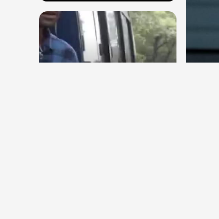
देश
देश
संघ प
राहुल गांधी के घर के बाहर साधु संतों
विरो
का प्रदर्शन
Aug 7, 2026
73
Views
Aug 7