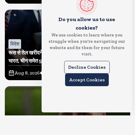
Do you allow us to use
cookies?
We use cookies to learn where you
struggle when you're navigating our
विदेश
website and fix them for your future
रूस से तेल खरीदने वालों पर टैरिफ लगाने का बिल सीनेट से पास,
visit.
भारत, चीन समेत 5 देश होंगे प्रभावित
Decline Cookies
Aug 8, 2026
6
Views
Accept Cookies
देश
राहुल गांधी शनिवार को प्रयागराज में करेंगे छात्रों से संवाद, एक्स