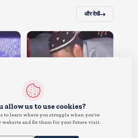
और देखें
देश
u allow us to use cookies?
जंतर मंतर पर खाना खिलाने वाले जुनैद
s to learn where you struggle when you're
पहुंचे झारखंड, कहा-छात्रों की मांग का
 website and fix them for your future visit.
समर्थन करते है
Aug 6, 2026
20
Views