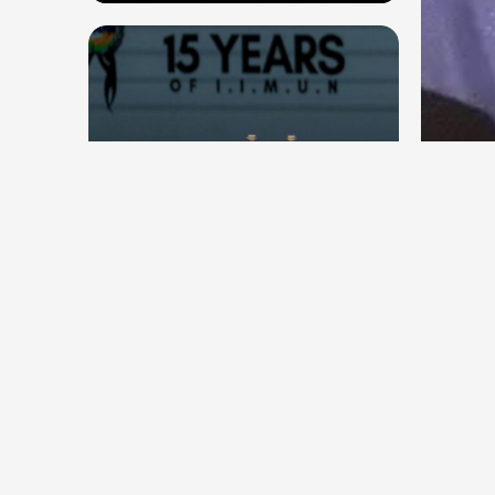
देश
देश
सितंब
संघ प्रमुख मोहन भागवत बोले, जेन जी
कॉकर
से संवाद जरूरी, विरोध का मतलब देश
विरोधी नहीं
Aug 7, 2026
18
Views
Aug 6