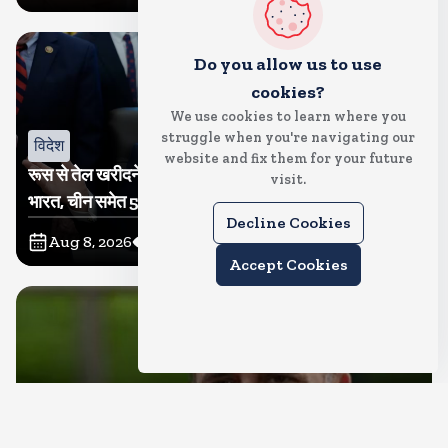
Do you allow us to use
cookies?
We use cookies to learn where you
struggle when you're navigating our
विदेश
website and fix them for your future
रूस से तेल खरीदने वालों पर टैरिफ लगाने का बिल सीनेट से पास,
visit.
भारत, चीन समेत 5 देश होंगे प्रभावित
Decline Cookies
Aug 8, 2026
21
Views
Accept Cookies
देश
राहुल गांधी शनिवार को प्रयागराज में करेंगे छात्रों से संवाद, एक्स