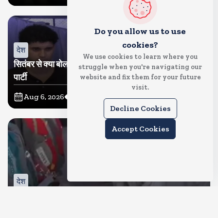
Do you allow us to use
cookies?
देश
We use cookies to learn where you
सितंबर से क्या बोलती पब्लिक अभियान शुरू करेगी कॉकरोच जनता
struggle when you're navigating our
पार्टी
website and fix them for your future
visit.
Aug 6, 2026
11
Views
Decline Cookies
Accept Cookies
देश
जंतर मंतर पर खाना खिलाने वाले जुनैद पहुंचे झारखंड, कहा-छात्रों
की मांग का समर्थन करते है