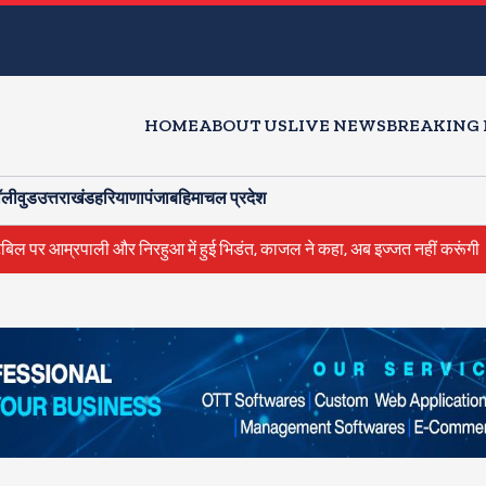
HOME
ABOUT US
LIVE NEWS
BREAKING
ॉलीवुड
उत्तराखंड
हरियाणा
पंजाब
हिमाचल प्रदेश
रपाली और निरहुआ में हुई भिडंत, काजल ने कहा, अब इज्जत नहीं करूंगी
राहु