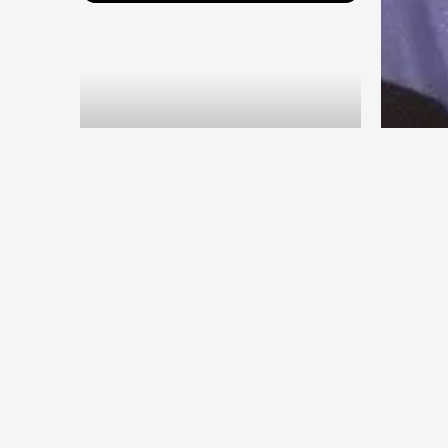
देश
देश
सितंब
संघ प्रमुख मोहन भागवत बोले, जेन जी
कॉकर
से संवाद जरूरी, विरोध का मतलब देश
विरोधी नहीं
Aug 7, 2026
9
Views
Aug 6