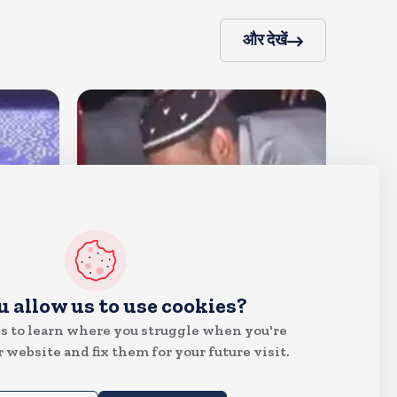
और देखें
देश
u allow us to use cookies?
जंतर मंतर पर खाना खिलाने वाले जुनैद
s to learn where you struggle when you're
पहुंचे झारखंड, कहा-छात्रों की मांग का
 website and fix them for your future visit.
समर्थन करते है
Aug 6, 2026
20
Views