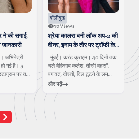
बॉलीवुड
बॉलीवुड
70
Views
140
Views
,
श्रेया कालरा बनी लॉक अप-2 की
नोरा फतेही बोल
वीनर, इनाम के तौर पर ट्रॉफी के
फुटबॉलर है 
साथ एक करोड रुपए मिले
मुंबई। करंट क्राइम। 40 दिनों तक
मुंबई। करंट क्
चले बेहिसाब कलेश, तीखी बहसों,
नोरा फतेही क
...
बगावत, दोस्ती, दिल टूटने के लम्...
सुर्खियों में रह
और पढ़ें
और पढ़ें