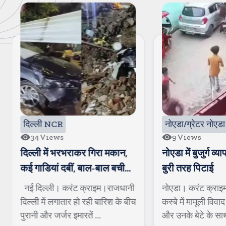
 NCR
नोएडा/ग्रेटर नोएडा
iews
9
Views
में भरभराकर गिरा मकान,
नोएडा में बुजुर्ग व्यापारी और बेटे क
यां दबीं, बाल-बाल बची
बुरी तरह पिटाई
की जान
ली। करंट क्राइम।राजधानी
नोएडा। करंट क्राइम। के रबूपुरा
ं लगातार हो रही बारिश के बीच
कस्बे में मामूली विवाद में बुजुर्ग व्यापारी
 जर्जर इमारतें ...
और उनके बेटे के साथ ...