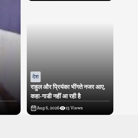
देश
राहुल और प्रियंका भींगते नजर आए,
कहा-गाडी नहीं आ रही है
Aug 6, 2026
15
Views