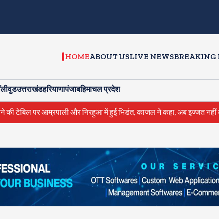
HOME
ABOUT US
LIVE NEWS
BREAKING
ॉलीवुड
उत्तराखंड
हरियाणा
पंजाब
हिमाचल प्रदेश
और निरहुआ में हुई भिडंत, काजल ने कहा, अब इज्जत नहीं करूंगी
राहुल गांधी