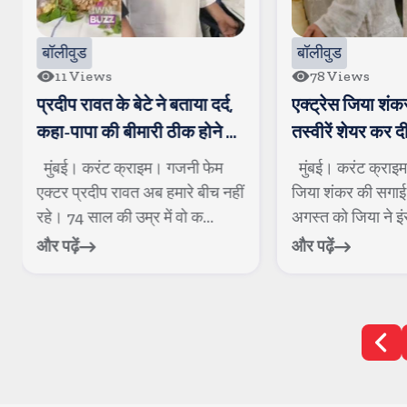
ुड
बॉलीवुड
Views
78
Views
 रावत के बेटे ने बताया दर्द,
एक्ट्रेस जिया शंकर ने की सगाई
ापा की बीमारी ठीक होने के
तस्वीरें शेयर कर दी जानकारी
 बढ़ती गई
। करंट क्राइम। गजनी फेम
मुंबई। करंट क्राइम। अभिनेत्री
प्रदीप रावत अब हमारे बीच नहीं
जिया शंकर की सगाई हो गई है। 5
4 साल की उम्र में वो क...
अगस्त को जिया ने इंस्टाग्राम पर त
ं
और पढ़ें