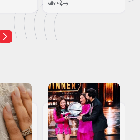
फु...
निस...
और पढ़ें
और पढ़ें