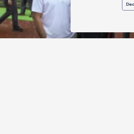
Dec
ल और प्रियंका भींगते नजर आए, कहा-गाडी नह
ै
, 2026
6
Views