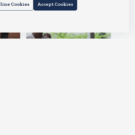
line Cookies
Accept Cookies
देश
ीं आ
मायावती हुई इमोशनल, कहा- उमा
शंकर मुझे सगी बहन की तरह मानते थे
Aug 6, 2026
3
Views