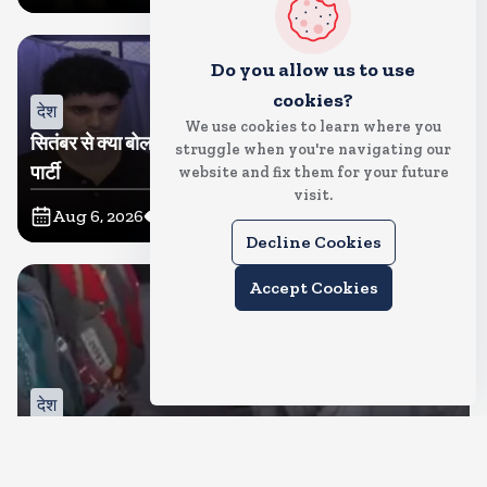
Do you allow us to use
cookies?
देश
We use cookies to learn where you
सितंबर से क्या बोलती पब्लिक अभियान शुरू करेगी कॉकरोच जनता
struggle when you're navigating our
पार्टी
website and fix them for your future
visit.
Aug 6, 2026
11
Views
Decline Cookies
Accept Cookies
देश
जंतर मंतर पर खाना खिलाने वाले जुनैद पहुंचे झारखंड, कहा-छात्रों
की मांग का समर्थन करते है