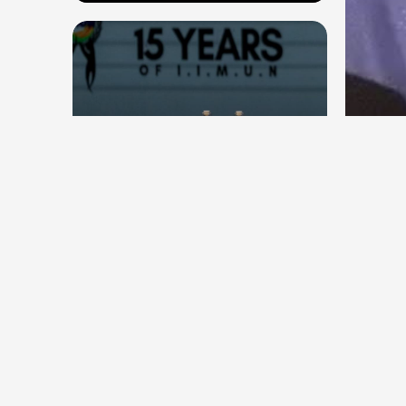
देश
देश
सितंब
संघ प्रमुख मोहन भागवत बोले, जेन जी
कॉकर
से संवाद जरूरी, विरोध का मतलब देश
विरोधी नहीं
Aug 7, 2026
37
Views
Aug 6