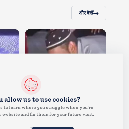
और देखें
देश
u allow us to use cookies?
जंतर मंतर पर खाना खिलाने वाले जुनैद
s to learn where you struggle when you're
पहुंचे झारखंड, कहा-छात्रों की मांग का
 website and fix them for your future visit.
समर्थन करते है
Aug 6, 2026
20
Views