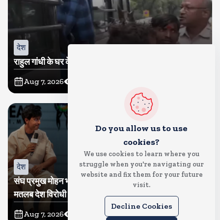
देश
राहुल गांधी के घर के बाहर साधु संतों का प्रदर्शन
Aug 7, 2026
35
Views
Do you allow us to use
cookies?
We use cookies to learn where you
struggle when you're navigating our
देश
website and fix them for your future
संघ प्रमुख मोहन भागवत बोले, जेन जी से संवाद जरूरी, विरोध का
visit.
मतलब देश विरोधी नहीं
Decline Cookies
Aug 7, 2026
37
Views