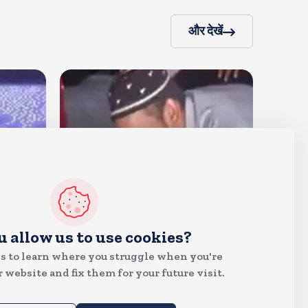
और देखें
देश
u allow us to use cookies?
जंतर मंतर पर खाना खिलाने वाले जुनैद
s to learn where you struggle when you're
पहुंचे झारखंड, कहा-छात्रों की मांग का
 website and fix them for your future visit.
समर्थन करते है
Aug 6, 2026
22
Views