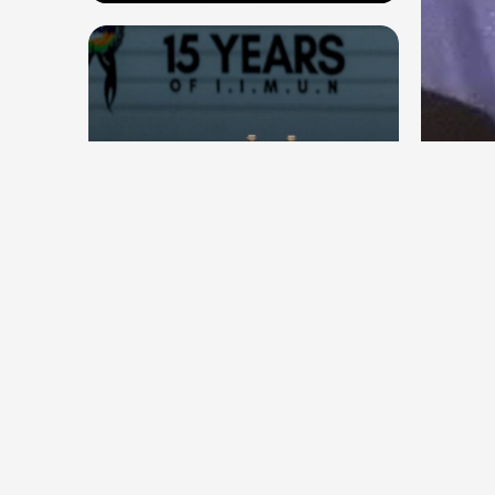
देश
देश
सितंब
संघ प्रमुख मोहन भागवत बोले, जेन जी
कॉकर
से संवाद जरूरी, विरोध का मतलब देश
विरोधी नहीं
Aug 7, 2026
70
Views
Aug 6