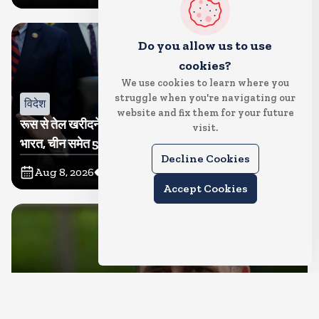
Do you allow us to use
cookies?
We use cookies to learn where you
struggle when you're navigating our
विदेश
website and fix them for your future
रूस से तेल खरीदने वालों पर टैरिफ लगाने का बिल सीनेट से पास,
visit.
भारत, चीन समेत 5 देश होंगे प्रभावित
Decline Cookies
Aug 8, 2026
23
Views
Accept Cookies
देश
राहुल गांधी शनिवार को प्रयागराज में करेंगे छात्रों से संवाद, एक्स