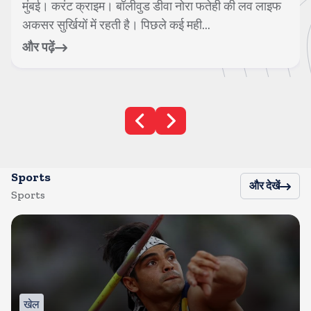
लाइफ
मुंबई। करंट क्राइम। पिछले काफी समय से टेलीविजन जगत
एल्विश यादव और जन्नत जुबैर के रोमांस क...
और पढ़ें
Sports
और देखें
Sports
खेल