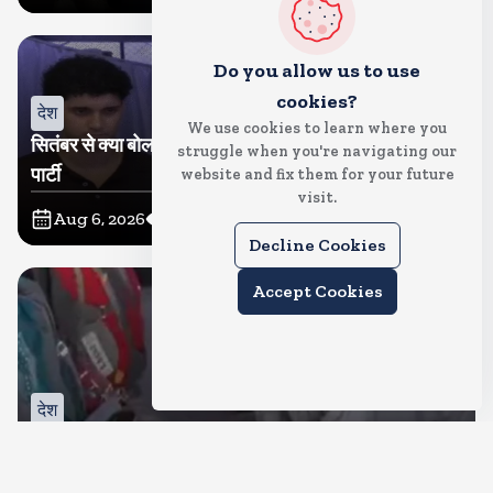
Do you allow us to use
cookies?
देश
We use cookies to learn where you
सितंबर से क्या बोलती पब्लिक अभियान शुरू करेगी कॉकरोच जनता
struggle when you're navigating our
पार्टी
website and fix them for your future
visit.
Aug 6, 2026
17
Views
Decline Cookies
Accept Cookies
देश
जंतर मंतर पर खाना खिलाने वाले जुनैद पहुंचे झारखंड, कहा-छात्रों
की मांग का समर्थन करते है