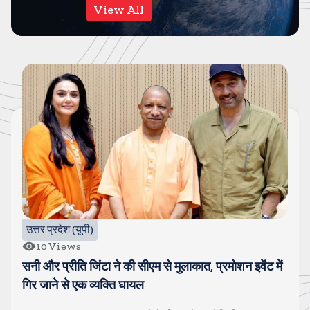
View All
बॉलीवुड
48
Views
गोंविदा और कोमल हुए स्पॉट, चल रहा है अफेयर, पत्नी सुनीता से
चल रही है खटपट