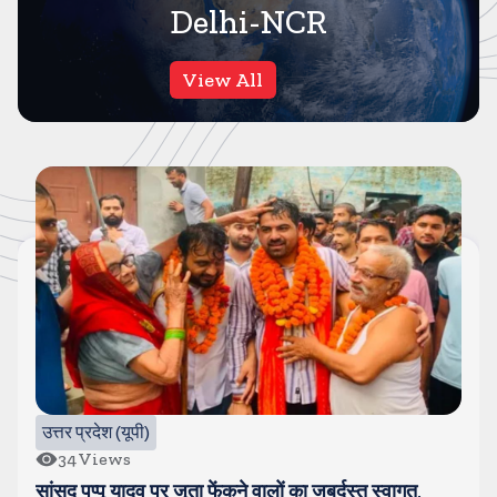
Delhi-NCR
View All
गाजियाबाद
62
Views
कसाना-डीजे कांवड-जिसे देखने के लिए लग रहा है लंबा जाम