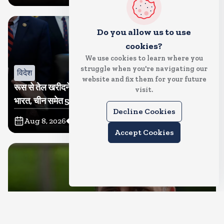
Do you allow us to use
cookies?
We use cookies to learn where you
struggle when you're navigating our
विदेश
website and fix them for your future
रूस से तेल खरीदने वालों पर टैरिफ लगाने का बिल सीनेट से पास,
visit.
भारत, चीन समेत 5 देश होंगे प्रभावित
Decline Cookies
Aug 8, 2026
8
Views
Accept Cookies
देश
राहुल गांधी शनिवार को प्रयागराज में करेंगे छात्रों से संवाद, एक्स