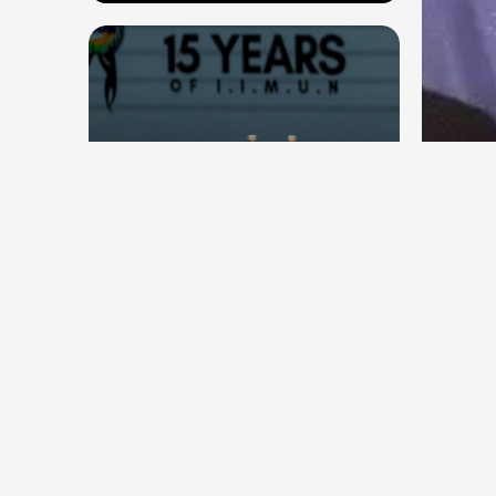
देश
देश
सितंब
संघ प्रमुख मोहन भागवत बोले, जेन जी
कॉकर
से संवाद जरूरी, विरोध का मतलब देश
विरोधी नहीं
Aug 7, 2026
8
Views
Aug 6