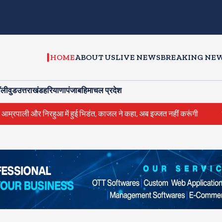
HOME
ABOUT US
LIVE NEWS
BREAKING NE
ॉलीवुड
उत्तराखंड
हरियाणा
पंजाब
हिमाचल प्रदेश
 निरहुआ में हुई भिडंत, काजल ने कहा, अब इज्जत नहीं करूंगी
राहुल गांधी क