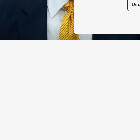
Dec
े तेल खरीदने वालों पर टैरिफ लगाने का बिल
 से पास, भारत, चीन समेत 5 देश होंगे प्रभाव
, 2026
20
Views