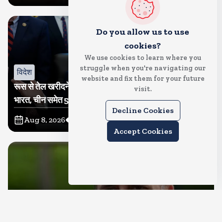
Do you allow us to use
cookies?
We use cookies to learn where you
struggle when you're navigating our
विदेश
website and fix them for your future
रूस से तेल खरीदने वालों पर टैरिफ लगाने का बिल सीनेट से पास,
visit.
भारत, चीन समेत 5 देश होंगे प्रभावित
Decline Cookies
Aug 8, 2026
12
Views
Accept Cookies
देश
राहुल गांधी शनिवार को प्रयागराज में करेंगे छात्रों से संवाद, एक्स