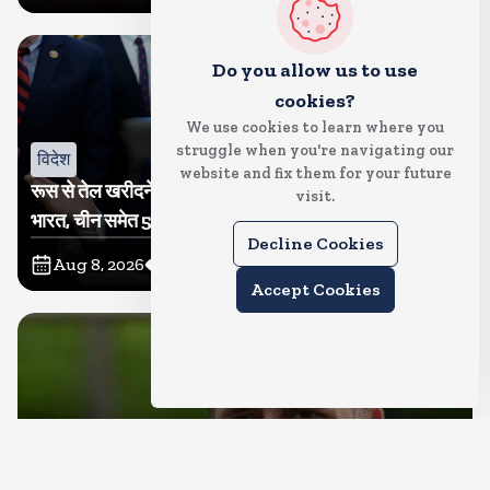
Do you allow us to use
cookies?
We use cookies to learn where you
struggle when you're navigating our
विदेश
website and fix them for your future
रूस से तेल खरीदने वालों पर टैरिफ लगाने का बिल सीनेट से पास,
visit.
भारत, चीन समेत 5 देश होंगे प्रभावित
Decline Cookies
Aug 8, 2026
57
Views
Accept Cookies
देश
राहुल गांधी शनिवार को प्रयागराज में करेंगे छात्रों से संवाद, एक्स