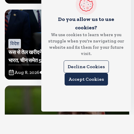
Do you allow us to use
cookies?
We use cookies to learn where you
struggle when you're navigating our
विदेश
website and fix them for your future
रूस से तेल खरीदने वालों पर टैरिफ लगाने का बिल सीनेट से पास,
visit.
भारत, चीन समेत 5 देश होंगे प्रभावित
Decline Cookies
Aug 8, 2026
8
Views
Accept Cookies
देश
राहुल गांधी शनिवार को प्रयागराज में करेंगे छात्रों से संवाद, एक्स