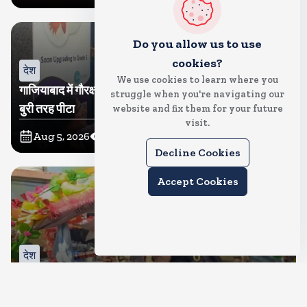
Do you allow us to use
cookies?
देश
We use cookies to learn where you
गाजियाबाद में गौरक्षकों की सरेराह गुंडागर्दी, गौसेविका मां-बेटी को
struggle when you're navigating our
बुरी तरह पीटा
website and fix them for your future
visit.
Aug 5, 2026
23
Views
Decline Cookies
Accept Cookies
देश
क्या इस बार भी बुर्के में कांवड ला पाएंगी तमन्ना? प्रशासन ने थमा
दिया नोटिस, मुचलके में किया पाबंद