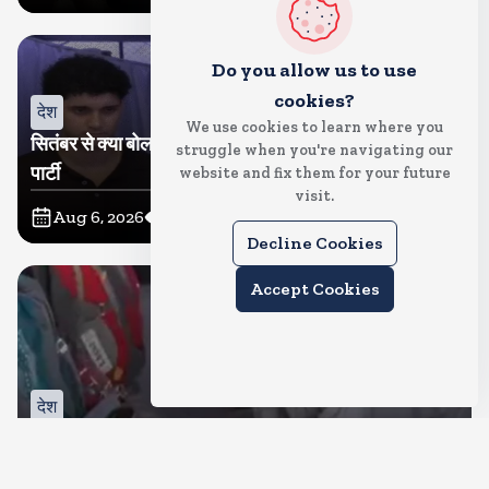
Do you allow us to use
cookies?
देश
We use cookies to learn where you
सितंबर से क्या बोलती पब्लिक अभियान शुरू करेगी कॉकरोच जनता
struggle when you're navigating our
पार्टी
website and fix them for your future
visit.
Aug 6, 2026
11
Views
Decline Cookies
Accept Cookies
देश
जंतर मंतर पर खाना खिलाने वाले जुनैद पहुंचे झारखंड, कहा-छात्रों
की मांग का समर्थन करते है