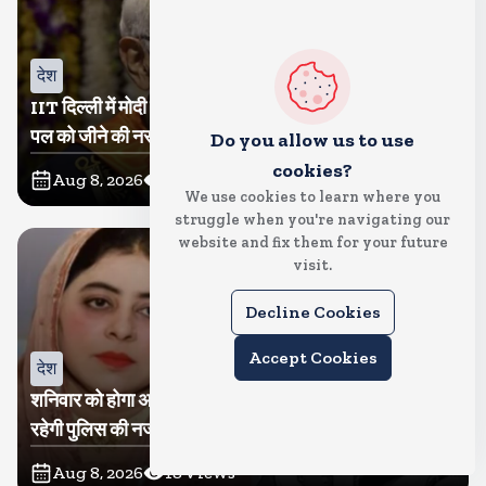
देश
IIT दिल्ली में मोदी बोले, मैं तो बाबा बागेश्वर नहीं हूं, छात्रों को दी इस
पल को जीने की नसीहत
Do you allow us to use
cookies?
Aug 8, 2026
51
Views
We use cookies to learn where you
struggle when you're navigating our
website and fix them for your future
visit.
Decline Cookies
Accept Cookies
देश
शनिवार को होगा अतीक का बेटा अबान सुपुर्दे-खाक, शाइस्ता पर
रहेगी पुलिस की नजर
Aug 8, 2026
18
Views