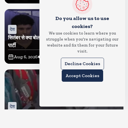
Do you allow us to use
cookies?
देश
We use cookies to learn where you
सितंबर से क्या बोलती पब्लिक अभियान शुरू करेगी कॉकरोच जनता
struggle when you're navigating our
पार्टी
website and fix them for your future
visit.
Aug 6, 2026
11
Views
Decline Cookies
Accept Cookies
देश
जंतर मंतर पर खाना खिलाने वाले जुनैद पहुंचे झारखंड, कहा-छात्रों
की मांग का समर्थन करते है