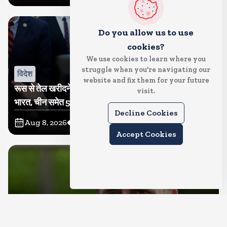
Do you allow us to use
cookies?
We use cookies to learn where you
struggle when you're navigating our
विदेश
website and fix them for your future
रूस से तेल खरीदने वालों पर टैरिफ लगाने का बिल सीनेट से पास,
visit.
भारत, चीन समेत 5 देश होंगे प्रभावित
Decline Cookies
Aug 8, 2026
10
Views
Accept Cookies
देश
राहुल गांधी शनिवार को प्रयागराज में करेंगे छात्रों से संवाद, एक्स