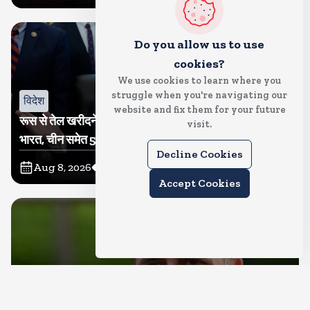
Do you allow us to use
cookies?
We use cookies to learn where you
struggle when you're navigating our
विदेश
website and fix them for your future
रूस से तेल खरीदने वालों पर टैरिफ लगाने का बिल सीनेट से पास,
visit.
भारत, चीन समेत 5 देश होंगे प्रभावित
Decline Cookies
Aug 8, 2026
6
Views
Accept Cookies
देश
राहुल गांधी शनिवार को प्रयागराज में करेंगे छात्रों से संवाद, एक्स