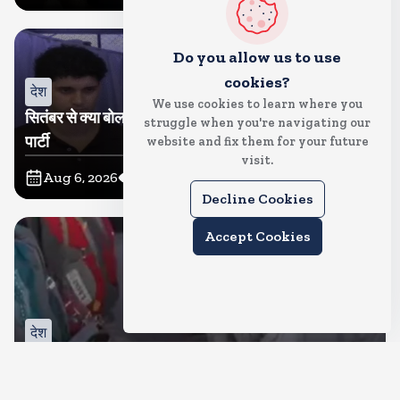
Do you allow us to use
cookies?
देश
We use cookies to learn where you
सितंबर से क्या बोलती पब्लिक अभियान शुरू करेगी कॉकरोच जनता
struggle when you're navigating our
पार्टी
website and fix them for your future
visit.
Aug 6, 2026
15
Views
Decline Cookies
Accept Cookies
देश
जंतर मंतर पर खाना खिलाने वाले जुनैद पहुंचे झारखंड, कहा-छात्रों
की मांग का समर्थन करते है