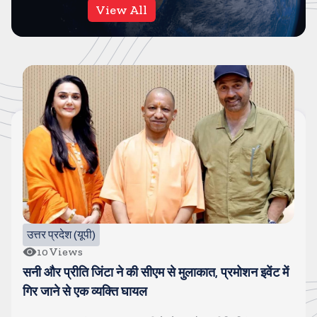
View All
बॉलीवुड
61
Views
गोंविदा और कोमल हुए स्पॉट, चल रहा है अफेयर, पत्नी सुनीता से
चल रही है खटपट