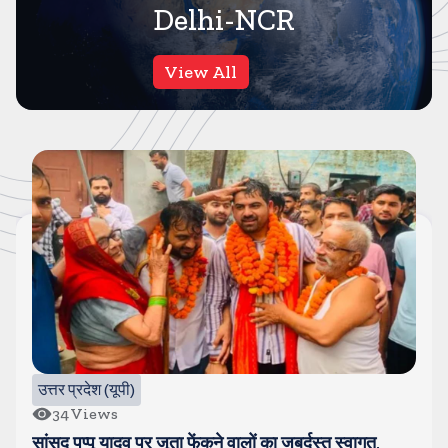
Delhi-NCR
View All
गाजियाबाद
62
Views
कसाना-डीजे कांवड-जिसे देखने के लिए लग रहा है लंबा जाम