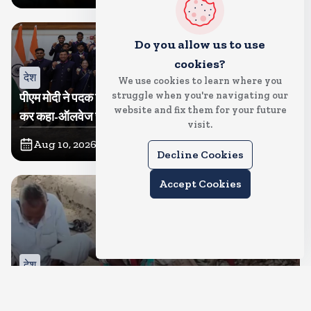
Do you allow us to use
cookies?
देश
We use cookies to learn where you
struggle when you're navigating our
पीएम मोदी ने पदक विजेता खिलाडियों से की मुलाकात, वीडियो शेयर
website and fix them for your future
कर कहा-ऑलवेज चीयर फॉर भारत
visit.
Aug 10, 2026
6
Views
Decline Cookies
Accept Cookies
देश
चोरों से बचाने के लिए 5 लाख रुपए जमीन में गाड दिया, दीमक ने चट
कर दिया