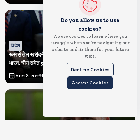
Do you allow us to use
cookies?
We use cookies to learn where you
struggle when you're navigating our
विदेश
website and fix them for your future
रूस से तेल खरीदने वालों पर टैरिफ लगाने का बिल सीनेट से पास,
visit.
भारत, चीन समेत 5 देश होंगे प्रभावित
Decline Cookies
Aug 8, 2026
12
Views
Accept Cookies
देश
राहुल गांधी शनिवार को प्रयागराज में करेंगे छात्रों से संवाद, एक्स