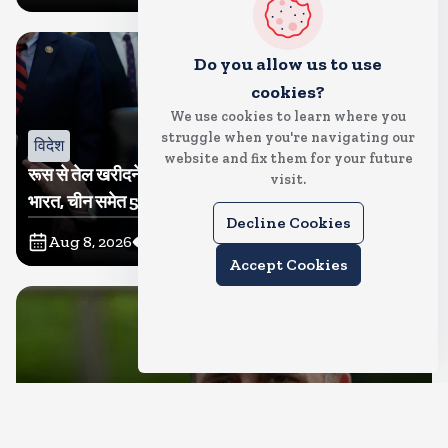
Do you allow us to use
cookies?
We use cookies to learn where you
struggle when you're navigating our
विदेश
website and fix them for your future
रूस से तेल खरीदने वालों पर टैरिफ लगाने का बिल सीनेट से पास,
visit.
भारत, चीन समेत 5 देश होंगे प्रभावित
Decline Cookies
Aug 8, 2026
21
Views
Accept Cookies
देश
राहुल गांधी शनिवार को प्रयागराज में करेंगे छात्रों से संवाद, एक्स