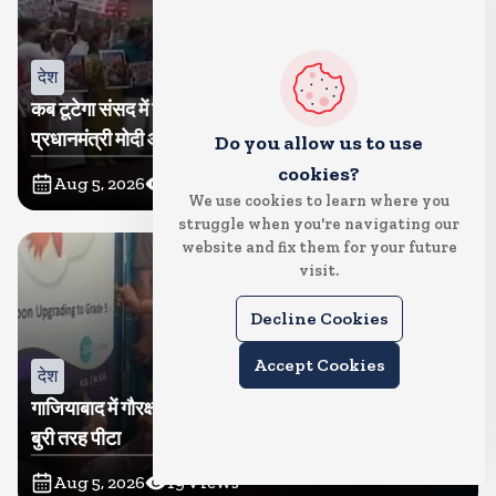
देश
कब टूटेगा संसद में गतिरोध? कांग्रेस ने निकाला मकरद्वार तक मार्च,
प्रधानमंत्री मोदी और गृह मंत्री अमित शाह के सदन में आकर बयान
Do you allow us to use
देने की मांग
cookies?
Aug 5, 2026
22
Views
We use cookies to learn where you
struggle when you're navigating our
website and fix them for your future
visit.
Decline Cookies
Accept Cookies
देश
गाजियाबाद में गौरक्षकों की सरेराह गुंडागर्दी, गौसेविका मां-बेटी को
बुरी तरह पीटा
Aug 5, 2026
19
Views