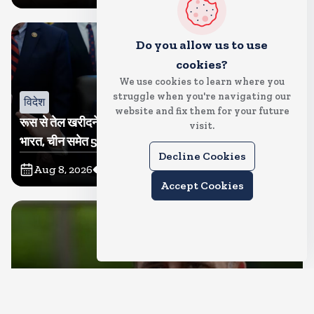
Do you allow us to use
cookies?
We use cookies to learn where you
struggle when you're navigating our
विदेश
website and fix them for your future
रूस से तेल खरीदने वालों पर टैरिफ लगाने का बिल सीनेट से पास,
visit.
भारत, चीन समेत 5 देश होंगे प्रभावित
Decline Cookies
Aug 8, 2026
20
Views
Accept Cookies
देश
राहुल गांधी शनिवार को प्रयागराज में करेंगे छात्रों से संवाद, एक्स