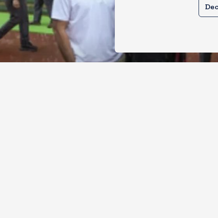
Dec
ल और प्रियंका भींगते नजर आए, कहा-गाडी नह
ै
, 2026
14
Views