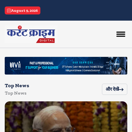
current crime
August 9, 2026
Top News
और देखें
Top News