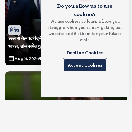
Do you allow us to use
cookies?
We use cookies to learn where you
struggle when you're navigating our
विदेश
website and fix them for your future
रूस से तेल खरीदने वालों पर टैरिफ लगाने का बिल सीनेट से पास,
visit.
भारत, चीन समेत 5 देश होंगे प्रभावित
Decline Cookies
Aug 8, 2026
12
Views
Accept Cookies
देश
राहुल गांधी शनिवार को प्रयागराज में करेंगे छात्रों से संवाद, एक्स
पर हैशटैग चलाया