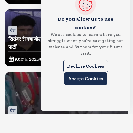
Do you allow us to use
cookies?
देश
We use cookies to learn where you
सितंबर से क्या बोलती पब्लिक अभियान शुरू करेगी कॉकरोच जनता
struggle when you're navigating our
पार्टी
website and fix them for your future
visit.
Aug 6, 2026
11
Views
Decline Cookies
Accept Cookies
देश
जंतर मंतर पर खाना खिलाने वाले जुनैद पहुंचे झारखंड, कहा-छात्रों
की मांग का समर्थन करते है