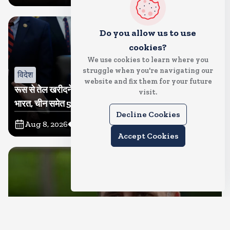
Do you allow us to use
cookies?
We use cookies to learn where you
struggle when you're navigating our
विदेश
website and fix them for your future
रूस से तेल खरीदने वालों पर टैरिफ लगाने का बिल सीनेट से पास,
visit.
भारत, चीन समेत 5 देश होंगे प्रभावित
Decline Cookies
Aug 8, 2026
23
Views
Accept Cookies
देश
राहुल गांधी शनिवार को प्रयागराज में करेंगे छात्रों से संवाद, एक्स