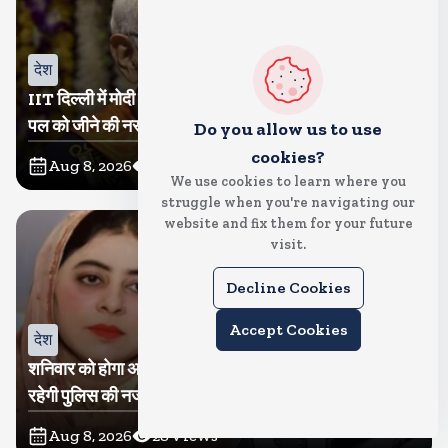
देश
IIT दिल्ली में मोदी बोले, मैं तो बाबा बागेश्वर नहीं हूं, छात्रों को दी इस
पल को जीने की नसीहत
Do you allow us to use
cookies?
Aug 8, 2026
79
Views
We use cookies to learn where you
struggle when you're navigating our
website and fix them for your future
visit.
Decline Cookies
Accept Cookies
देश
शनिवार को होगा अतीक का बेटा अबान सुपुर्दे-खाक, शाइस्ता पर
रहेगी पुलिस की नजर
Aug 8, 2026
28
Views