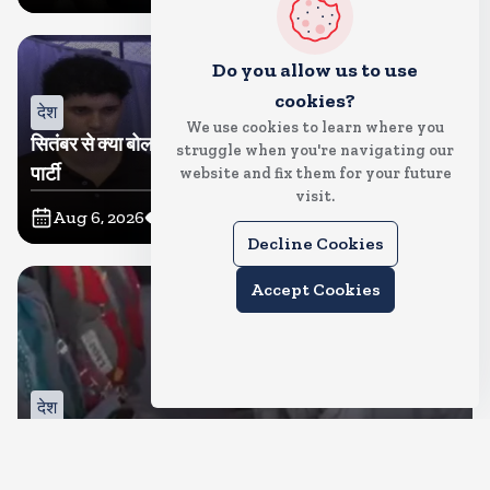
Do you allow us to use
cookies?
देश
We use cookies to learn where you
सितंबर से क्या बोलती पब्लिक अभियान शुरू करेगी कॉकरोच जनता
struggle when you're navigating our
पार्टी
website and fix them for your future
visit.
Aug 6, 2026
11
Views
Decline Cookies
Accept Cookies
देश
जंतर मंतर पर खाना खिलाने वाले जुनैद पहुंचे झारखंड, कहा-छात्रों
की मांग का समर्थन करते है