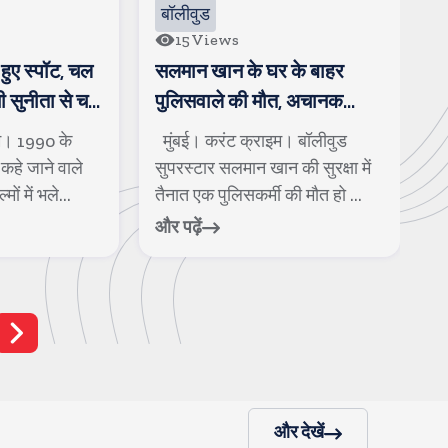
बॉलीवुड
48
Views
 के बाहर
खाने की टेबिल पर आम्रपाली और
5
त, अचानक
निरहुआ में हुई भिडंत, काजल ने
अ
पडे
कहा, अब इज्जत नहीं करूंगी
अ
म। बॉलीवुड
मुंबई। करंट क्राइम। भोजपुरी बवाल
म
न
 की सुरक्षा में
के हालिया एपिसोड में डिनर टेबल पर
अम
की मौत हो ...
काफी हंगामा देखने को मिला ...
स
और पढ़ें
और
और देखें