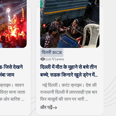
दिल्ली NCR
102
Views
हाने से बचे तीन
दिल्ली में भरभराकर गिरा मकान,
न
ुले ड्रेन में
कई गाडियां दबीं, बाल-बाल बची
ब
बुजुर्ग की जान
्राइम। देश की
नई दिल्ली। करंट क्राइम।राजधानी
न
लापरवाही एक बार
दिल्ली में लगातार हो रही बारिश के बीच
कस
र भारी ...
पुरानी और जर्जर इमारतें ...
औ
और पढ़ें
और