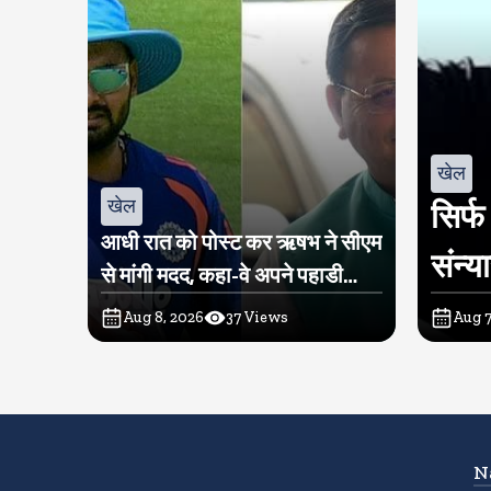
खेल
खेल
सिर्फ
आधी रात को पोस्ट कर ऋषभ ने सीएम
संन्य
से मांगी मदद, कहा-वे अपने पहाडी
लोगों के बीच लौटना चाहते हैं
Aug 8, 2026
37
Views
Aug 7
N