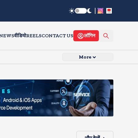
|
 NEWS
वीडियो
REELS
CONTACT US
लॉगिन
More