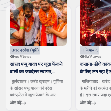
गाजियाबाद
दिल्ली NCR
62
Views
110
Views
कसाना-डीजे कांवड-जिसे देखने
दिल्ली में मौत के मु
के लिए लग रहा है लंबा जाम
बच्चे, सडक किनारे ख
जा गिरे
गाजियाबाद। करंट क्राइम। सावन
नई दिल्ली। करंट क
के महीने को अत्यंत पवित्र माना जाता
राजधानी दिल्ली में 
है। इस समय जहां एक ओर बारिश ...
फिर मासूमों की जान प
और पढ़ें
और पढ़ें