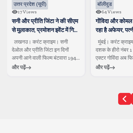
बॉलीवुड
बॉलीवुड
64
Views
15
Views
गोंविदा और कोमल हुए स्पॉट, चल
सलमान खान के घर
रहा है अफेयर, पत्नी सुनीता से चल
पुलिसवाले की मौ
रही है खटपट
बीमार पडकर गिर 
मुंबई। करंट क्राइम। 1990 के
मुंबई। करंट क्राइ
दशक के हीरो नंबर 1 कहे जाने वाले
सुपरस्टार सलमान खान
एक्टर गोविंदा अब फिल्मों में भले...
तैनात एक पुलिसकर्मी 
और पढ़ें
और पढ़ें