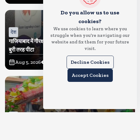
Do you allow us to use
cookies?
We use cookies to learn where you
देश
struggle when you're navigating our
गाजियाबाद में गौरक्षकों की सरेराह गुंडागर्दी, गौसेविका मां-बेटी को
website and fix them for your future
visit.
बुरी तरह पीटा
Aug 5, 2026
37
Views
Decline Cookies
Accept Cookies
देश
क्या इस बार भी बुर्के में कांवड ला पाएंगी तमन्ना? प्रशासन ने थमा
दिया नोटिस, मुचलके में किया पाबंद