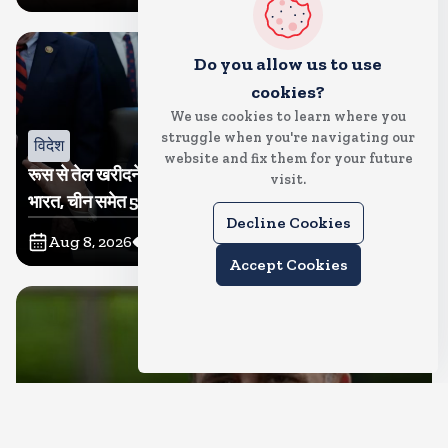
Do you allow us to use
cookies?
We use cookies to learn where you
struggle when you're navigating our
विदेश
website and fix them for your future
रूस से तेल खरीदने वालों पर टैरिफ लगाने का बिल सीनेट से पास,
visit.
भारत, चीन समेत 5 देश होंगे प्रभावित
Decline Cookies
Aug 8, 2026
22
Views
Accept Cookies
देश
राहुल गांधी शनिवार को प्रयागराज में करेंगे छात्रों से संवाद, एक्स