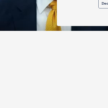
Dec
े तेल खरीदने वालों पर टैरिफ लगाने का बिल
 से पास, भारत, चीन समेत 5 देश होंगे प्रभाव
, 2026
18
Views